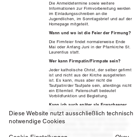
Die Anmeldetermine sowie weitere
Informationen zur Firmvorbereitung werden
im Einladungsschreiben an die
Jugendlichen, im Sonntagsbrief und auf der
Homepage mitgeteilt
.
Wann und wo ist die Feier der Firmung?
Die Firmfeier findet normalerweise Ende
Mai oder Anfang Juni in der Pfarrkirche St.
Laurentius statt
.
Wer kann Firmpatin/Firmpate sein?
Jeder katholische Christ, der selber gefirmt
ist und nicht aus der Kirche ausgetreten
ist. Es kann, muss aber nicht die
Taufpatin/der Taufpate sein, allerdings nicht
ein Elternteil. Patenschaft bedeutet
Vorbildfunktion und Begleitung
.
Kann ich auch später als Erwachsener
die Firmung empfangen?
Diese Website nutzt ausschließlich technisch
Ja, auch im Erwachsenenalter kann man
notwendige Cookies
gefirmt werden. Wer sich als Erwachsener
für die Firmung interessiert, nehme bitte
Kontakt mit unserem
Pastoralbüro
oder mit