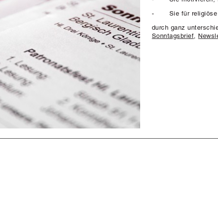
- Sie für religiöse 
durch ganz unterschie
Sonntagsbrief
,
Newsle