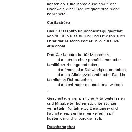
kostenlos. Eine Anmeldung sowie der
Nachweis einer Bedürftigkeit sind nicht
notwendig.
Caritasbüro
Das Caritasbüro ist
donnerstags
geöffnet
von 10.00 bis 11.00 Uhr und ist dann auch
unter der Telefonnummer 0162 1360326
erreichbar.
Das Caritasbüro ist für Menschen
,
- die sich in einer persönlichen oder
familiären Notlage befinden,
- die finanzielle Schwierigkeiten haben,
- die als Alleinerziehende oder Familie
fachlichen Rat brauchen,
- die nicht mehr ein noch aus wissen
…
Geschulte, ehrenamtliche Mitarbeiterinnen
und Mitarbeiter hören zu, unterstützen,
vermitteln Kontakte zu Beratungs
- und
Fach
stellen,
z
eitnah
, einvernehmlich,
kostenlos
und unbürokratisch
.
Duschangebot