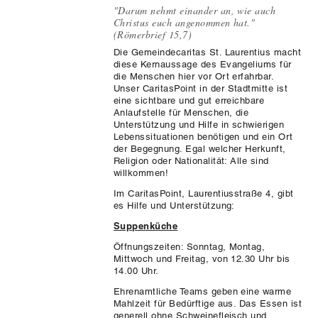
"Darum nehmt einander an, wie auch
Christus euch angenommen hat."
(Römerbrief 15,7)
Die Gemeindecaritas St. Laurentius
macht
diese Kernaussage des Evangeliums für
die Menschen hier vor Ort erfahrbar.
Unser
CaritasPoint
in der Stadtmitte ist
eine
sichtbare und gut erreichbare
Anlaufstelle für Menschen, die
Unterstützung und Hilfe in schwierigen
Lebenssituationen benötigen und ein Ort
der Begegnung. Egal welcher Herkunft,
Religion oder Nationalität: Alle sind
willkommen!
Im CaritasPoint, Laurentiusstraße 4, gibt
es Hilfe und Unterstützung
:
Suppenküche
Öffnungszeiten: Sonntag, Montag,
Mittwoch und Freitag, von 12.30 Uhr bis
14.00 Uhr.
Ehrenamtliche Teams geben eine warme
Mahlzeit für Bedürftige aus. Das Essen ist
generell ohne Schweinefleisch und